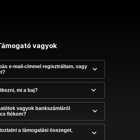
Támogató vagyok
ibás e-mail-címmel regisztráltam, vagy
et?
kezni, mi a baj?
atótok vagyok bankszámláról
incs fiókom?
oztatni a támogatási összeget,