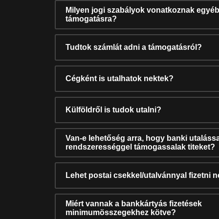
Milyen jogi szabályok vonatkoznak egyéb
támogatásra?
Tudtok számlát adni a támogatásról?
Cégként is utalhatok nektek?
Külföldről is tudok utalni?
Van-e lehetőség arra, hogy banki utalássa
rendszerességgel támogassalak titeket?
Lehet postai csekkel/utalvánnyal fizetni 
Miért vannak a bankkártyás fizetések
minimumösszegekhez kötve?