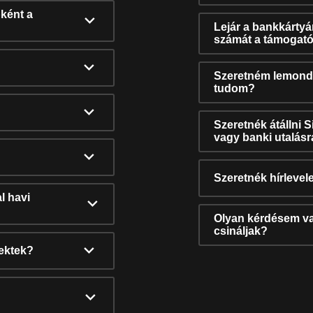
ként a
Lejár a bankkárty
számát a támogató
Szeretném lemonda
tudom?
Szeretnék átállni 
vagy banki utalás
Szeretnék hírlevele
l havi
Olyan kérdésem van
csináljak?
nektek?