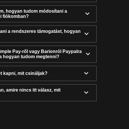
ám, hogyan tudom módosítani a
i fiókomban?
ni a rendszeres támogatást, hogyan
Simple Pay-ről vagy Barionról Paypalra
ra hogyan tudom megtenni?
t kapni, mit csináljak?
, amire nincs itt válasz, mit