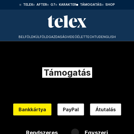
TELEX
AFTER
G7
KARAKTER
TÁMOGATÁS
SHOP
BELFÖLD
KÜLFÖLD
GAZDASÁG
VIDEÓ
ÉLET
TECHTUD
ENGLISH
Támogatás
Bankkártya
PayPal
Átutalás
Rendszeres
Egyszeri