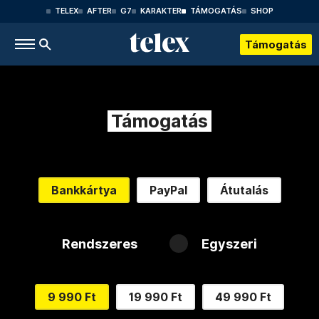
TELEX
AFTER
G7
KARAKTER
TÁMOGATÁS
SHOP
Támogatás
Támogatás
Bankkártya
PayPal
Átutalás
Rendszeres
Egyszeri
9 990 Ft
19 990 Ft
49 990 Ft