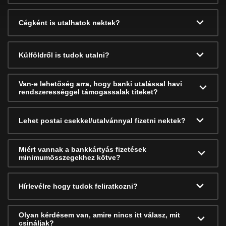
Cégként is utalhatok nektek?
Külföldről is tudok utalni?
Van-e lehetőség arra, hogy banki utalással havi
rendszerességgel támogassalak titeket?
Lehet postai csekkel/utalvánnyal fizetni nektek?
Miért vannak a bankkártyás fizetések
minimumösszegekhez kötve?
Hírlevélre hogy tudok feliratkozni?
Olyan kérdésem van, amire nincs itt válasz, mit
csináljak?