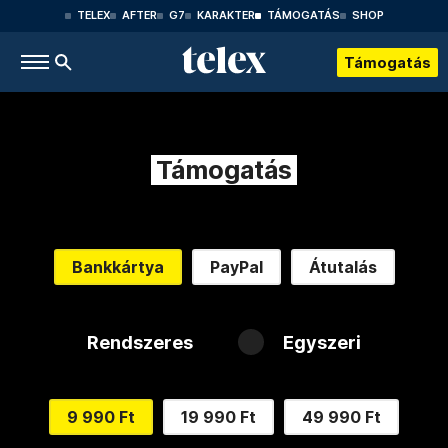
TELEX
AFTER
G7
KARAKTER
TÁMOGATÁS
SHOP
Támogatás
Támogatás
Bankkártya
PayPal
Átutalás
Rendszeres
Egyszeri
9 990 Ft
19 990 Ft
49 990 Ft