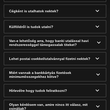
Cégként is utalhatok nektek?
Külföldről is tudok utalni?
Van-e lehetőség arra, hogy banki utalással havi
rendszerességgel támogassalak titeket?
Lehet postai csekkel/utalvánnyal fizetni nektek?
Miért vannak a bankkártyás fizetések
minimumösszegekhez kötve?
Hírlevélre hogy tudok feliratkozni?
Olyan kérdésem van, amire nincs itt válasz, mit
csináljak?