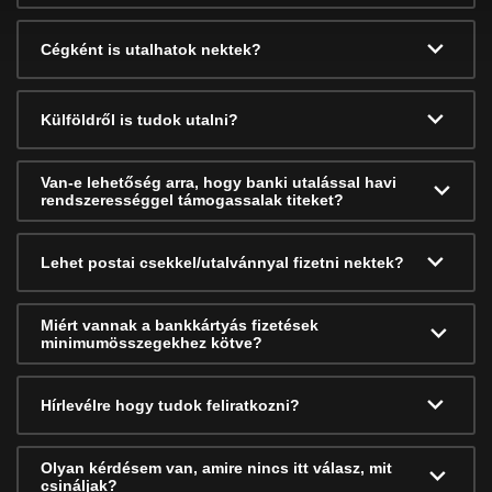
Cégként is utalhatok nektek?
Külföldről is tudok utalni?
Van-e lehetőség arra, hogy banki utalással havi
rendszerességgel támogassalak titeket?
Lehet postai csekkel/utalvánnyal fizetni nektek?
Miért vannak a bankkártyás fizetések
minimumösszegekhez kötve?
Hírlevélre hogy tudok feliratkozni?
Olyan kérdésem van, amire nincs itt válasz, mit
csináljak?