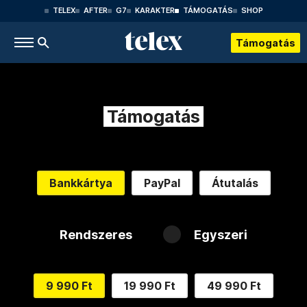
TELEX
AFTER
G7
KARAKTER
TÁMOGATÁS
SHOP
Támogatás
Támogatás
Bankkártya
PayPal
Átutalás
Rendszeres
Egyszeri
9 990 Ft
19 990 Ft
49 990 Ft