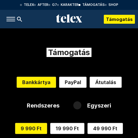
TELEX
AFTER
G7
KARAKTER
TÁMOGATÁS
SHOP
Támogatás
Támogatás
Bankkártya
PayPal
Átutalás
Rendszeres
Egyszeri
9 990 Ft
19 990 Ft
49 990 Ft