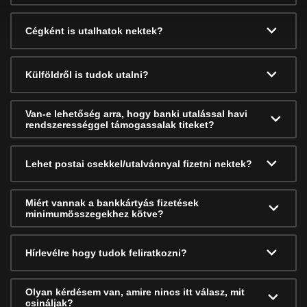
Cégként is utalhatok nektek?
Külföldről is tudok utalni?
Van-e lehetőség arra, hogy banki utalással havi
rendszerességgel támogassalak titeket?
Lehet postai csekkel/utalvánnyal fizetni nektek?
Miért vannak a bankkártyás fizetések
minimumösszegekhez kötve?
Hírlevélre hogy tudok feliratkozni?
Olyan kérdésem van, amire nincs itt válasz, mit
csináljak?