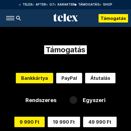
TELEX
AFTER
G7
KARAKTER
TÁMOGATÁS
SHOP
Támogatás
Támogatás
Bankkártya
PayPal
Átutalás
Rendszeres
Egyszeri
9 990 Ft
19 990 Ft
49 990 Ft