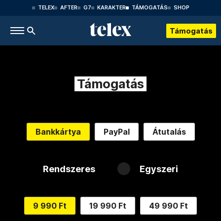
TELEX
AFTER
G7
KARAKTER
TÁMOGATÁS
SHOP
Támogatás
Támogatás
Bankkártya
PayPal
Átutalás
Rendszeres
Egyszeri
9 990 Ft
19 990 Ft
49 990 Ft