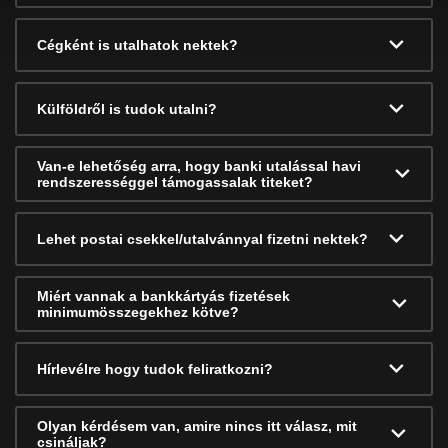
Cégként is utalhatok nektek?
Külföldről is tudok utalni?
Van-e lehetőség arra, hogy banki utalással havi
rendszerességgel támogassalak titeket?
Lehet postai csekkel/utalvánnyal fizetni nektek?
Miért vannak a bankkártyás fizetések
minimumösszegekhez kötve?
Hírlevélre hogy tudok feliratkozni?
Olyan kérdésem van, amire nincs itt válasz, mit
csináljak?