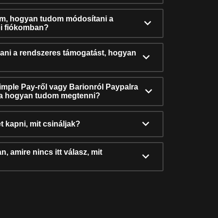
ám, hogyan tudom módosítani a
i fiókomban?
ni a rendszeres támogatást, hogyan
Simple Pay-ről vagy Barionról Paypalra
ra hogyan tudom megtenni?
t kapni, mit csináljak?
, amire nincs itt válasz, mit