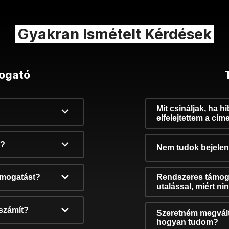
Gyakran Ismételt Kérdések
ogató
Mit csináljak, ha h
elfelejtettem a cím
k?
Nem tudok bejelent
támogatást?
Rendszeres támog
utalással, miért n
számít?
Szeretném megvált
hogyan tudom?