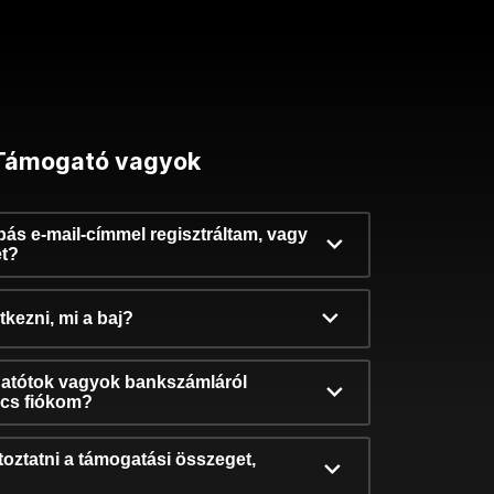
Támogató vagyok
ibás e-mail-címmel regisztráltam, vagy
et?
kezni, mi a baj?
atótok vagyok bankszámláról
incs fiókom?
oztatni a támogatási összeget,