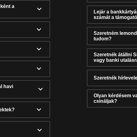
ként a
Lejár a bankkárty
számát a támogató
Szeretném lemonda
tudom?
Szeretnék átállni 
vagy banki utalás
Szeretnék hírlevele
l havi
Olyan kérdésem van
csináljak?
nektek?