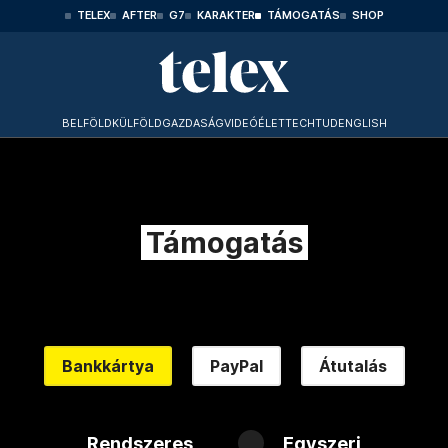
TELEX
AFTER
G7
KARAKTER
TÁMOGATÁS
SHOP
BELFÖLD
KÜLFÖLD
GAZDASÁG
VIDEÓ
ÉLET
TECHTUD
ENGLISH
Támogatás
Bankkártya
PayPal
Átutalás
Rendszeres
Egyszeri