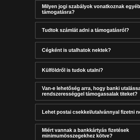
Milyen jogi szabályok vonatkoznak egyéb
támogatásra?
Tudtok számlát adni a támogatásról?
Cégként is utalhatok nektek?
Külföldről is tudok utalni?
Van-e lehetőség arra, hogy banki utalássa
rendszerességgel támogassalak titeket?
Lehet postai csekkel/utalvánnyal fizetni 
Miért vannak a bankkártyás fizetések
minimumösszegekhez kötve?