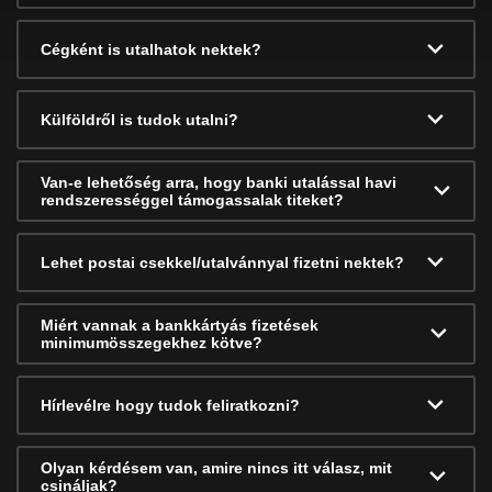
Cégként is utalhatok nektek?
Külföldről is tudok utalni?
Van-e lehetőség arra, hogy banki utalással havi
rendszerességgel támogassalak titeket?
Lehet postai csekkel/utalvánnyal fizetni nektek?
Miért vannak a bankkártyás fizetések
minimumösszegekhez kötve?
Hírlevélre hogy tudok feliratkozni?
Olyan kérdésem van, amire nincs itt válasz, mit
csináljak?