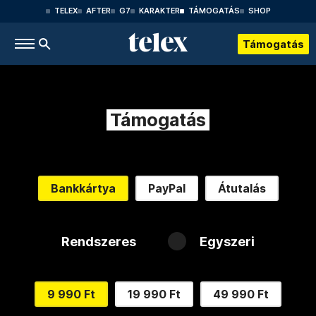
TELEX
AFTER
G7
KARAKTER
TÁMOGATÁS
SHOP
Támogatás
Támogatás
Bankkártya
PayPal
Átutalás
Rendszeres
Egyszeri
9 990 Ft
19 990 Ft
49 990 Ft