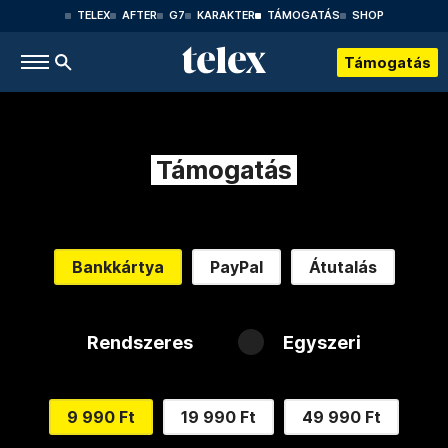
TELEX
AFTER
G7
KARAKTER
TÁMOGATÁS
SHOP
Támogatás
Támogatás
Bankkártya
PayPal
Átutalás
Rendszeres
Egyszeri
9 990 Ft
19 990 Ft
49 990 Ft