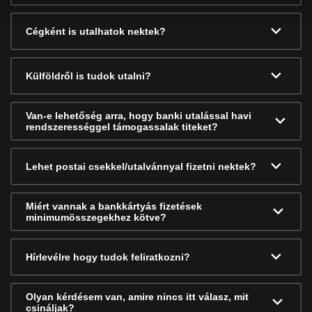
Cégként is utalhatok nektek?
Külföldről is tudok utalni?
Van-e lehetőség arra, hogy banki utalással havi
rendszerességgel támogassalak titeket?
Lehet postai csekkel/utalvánnyal fizetni nektek?
Miért vannak a bankkártyás fizetések
minimumösszegekhez kötve?
Hírlevélre hogy tudok feliratkozni?
Olyan kérdésem van, amire nincs itt válasz, mit
csináljak?