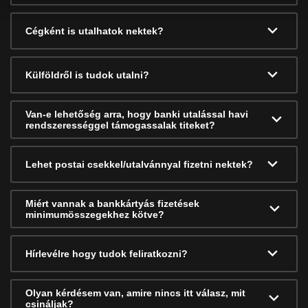
Cégként is utalhatok nektek?
Külföldről is tudok utalni?
Van-e lehetőség arra, hogy banki utalással havi
rendszerességgel támogassalak titeket?
Lehet postai csekkel/utalvánnyal fizetni nektek?
Miért vannak a bankkártyás fizetések
minimumösszegekhez kötve?
Hírlevélre hogy tudok feliratkozni?
Olyan kérdésem van, amire nincs itt válasz, mit
csináljak?