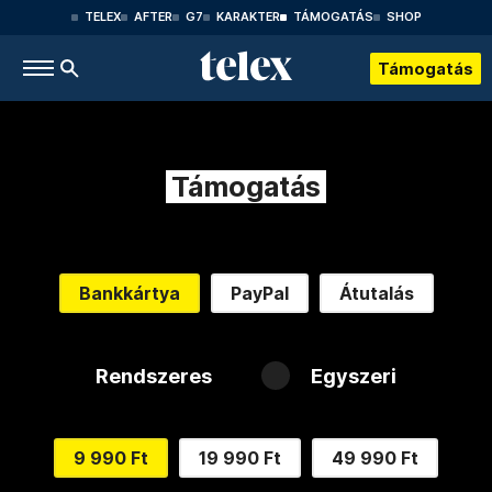
TELEX
AFTER
G7
KARAKTER
TÁMOGATÁS
SHOP
Támogatás
Támogatás
Bankkártya
PayPal
Átutalás
Rendszeres
Egyszeri
9 990 Ft
19 990 Ft
49 990 Ft