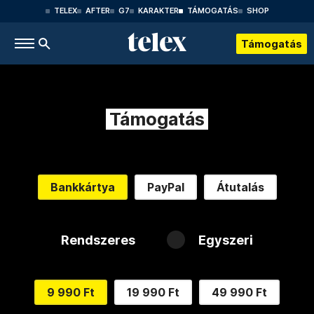
TELEX
AFTER
G7
KARAKTER
TÁMOGATÁS
SHOP
Támogatás
Támogatás
Bankkártya
PayPal
Átutalás
Rendszeres
Egyszeri
9 990 Ft
19 990 Ft
49 990 Ft