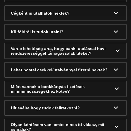
Cégként is utalhatok nektek?
Külföldről is tudok utalni?
Van-e lehetőség arra, hogy banki utalással havi
rendszerességgel támogassalak titeket?
Lehet postai csekkel/utalvánnyal fizetni nektek?
Miért vannak a bankkártyás fizetések
minimumösszegekhez kötve?
Hírlevélre hogy tudok feliratkozni?
Olyan kérdésem van, amire nincs itt válasz, mit
csináljak?