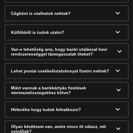
Cégként is utalhatok nektek?
Külföldről is tudok utalni?
Van-e lehetőség arra, hogy banki utalással havi
rendszerességgel támogassalak titeket?
Lehet postai csekkel/utalvánnyal fizetni nektek?
Miért vannak a bankkártyás fizetések
minimumösszegekhez kötve?
Hírlevélre hogy tudok feliratkozni?
Olyan kérdésem van, amire nincs itt válasz, mit
csináljak?