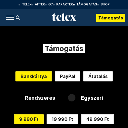
TELEX
AFTER
G7
KARAKTER
TÁMOGATÁS
SHOP
Támogatás
Támogatás
Bankkártya
PayPal
Átutalás
Rendszeres
Egyszeri
9 990 Ft
19 990 Ft
49 990 Ft