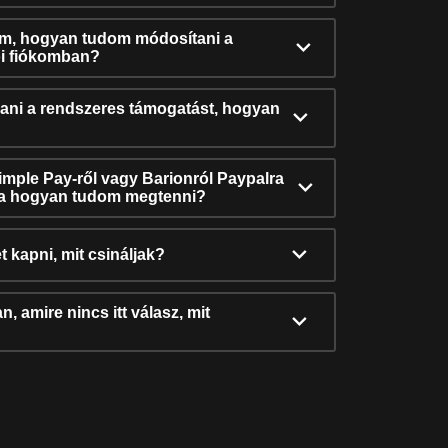
ám, hogyan tudom módosítani a
i fiókomban?
ni a rendszeres támogatást, hogyan
Simple Pay-ről vagy Barionról Paypalra
ra hogyan tudom megtenni?
t kapni, mit csináljak?
, amire nincs itt válasz, mit