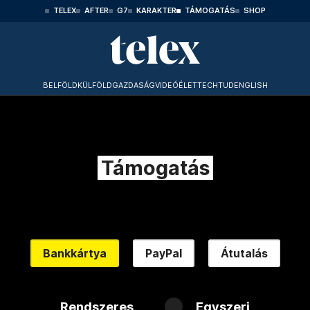
TELEX
AFTER
G7
KARAKTER
TÁMOGATÁS
SHOP
BELFÖLD
KÜLFÖLD
GAZDASÁG
VIDEÓ
ÉLET
TECHTUD
ENGLISH
Támogatás
Bankkártya
PayPal
Átutalás
Rendszeres
Egyszeri