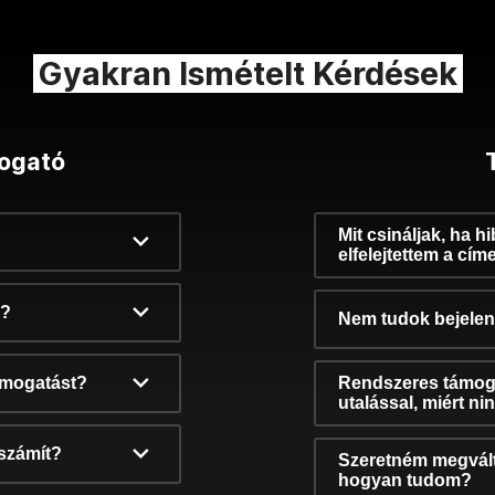
Gyakran Ismételt Kérdések
ogató
Mit csináljak, ha h
elfelejtettem a cím
k?
Nem tudok bejelent
támogatást?
Rendszeres támog
utalással, miért n
számít?
Szeretném megvált
hogyan tudom?