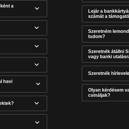
ként a
Lejár a bankkárty
számát a támogató
Szeretném lemonda
tudom?
Szeretnék átállni 
vagy banki utalás
Szeretnék hírlevele
l havi
Olyan kérdésem van
csináljak?
nektek?