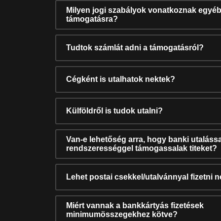
Milyen jogi szabályok vonatkoznak egyéb
támogatásra?
Tudtok számlát adni a támogatásról?
Cégként is utalhatok nektek?
Külföldről is tudok utalni?
Van-e lehetőség arra, hogy banki utalássa
rendszerességgel támogassalak titeket?
Lehet postai csekkel/utalvánnyal fizetni 
Miért vannak a bankkártyás fizetések
minimumösszegekhez kötve?