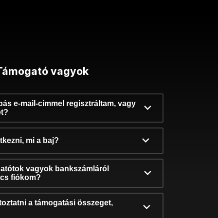
Támogató vagyok
ibás e-mail-címmel regisztráltam, vagy
et?
kezni, mi a baj?
atótok vagyok bankszámláról
incs fiókom?
oztatni a támogatási összeget,