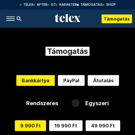
TELEX
AFTER
G7
KARAKTER
TÁMOGATÁS
SHOP
Támogatás
Támogatás
Bankkártya
PayPal
Átutalás
Rendszeres
Egyszeri
9 990 Ft
19 990 Ft
49 990 Ft