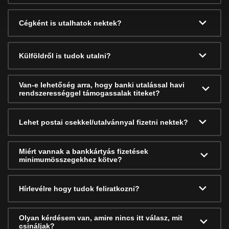
Cégként is utalhatok nektek?
Külföldről is tudok utalni?
Van-e lehetőség arra, hogy banki utalással havi
rendszerességgel támogassalak titeket?
Lehet postai csekkel/utalvánnyal fizetni nektek?
Miért vannak a bankkártyás fizetések
minimumösszegekhez kötve?
Hírlevélre hogy tudok feliratkozni?
Olyan kérdésem van, amire nincs itt válasz, mit
csináljak?