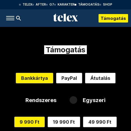
TELEX
AFTER
G7
KARAKTER
TÁMOGATÁS
SHOP
Támogatás
Támogatás
Bankkártya
PayPal
Átutalás
Rendszeres
Egyszeri
9 990 Ft
19 990 Ft
49 990 Ft