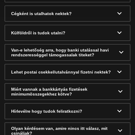
Cégként is utalhatok nektek?
Külföldről is tudok utalni?
Van-e lehetőség arra, hogy banki utalással havi
rendszerességgel támogassalak titeket?
Lehet postai csekkel/utalvánnyal fizetni nektek?
Miért vannak a bankkártyás fizetések
minimumösszegekhez kötve?
Hírlevélre hogy tudok feliratkozni?
Olyan kérdésem van, amire nincs itt válasz, mit
csináljak?