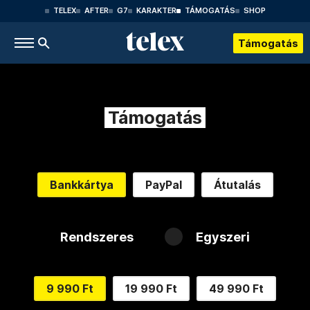
TELEX
AFTER
G7
KARAKTER
TÁMOGATÁS
SHOP
Támogatás
Támogatás
Bankkártya
PayPal
Átutalás
Rendszeres
Egyszeri
9 990 Ft
19 990 Ft
49 990 Ft