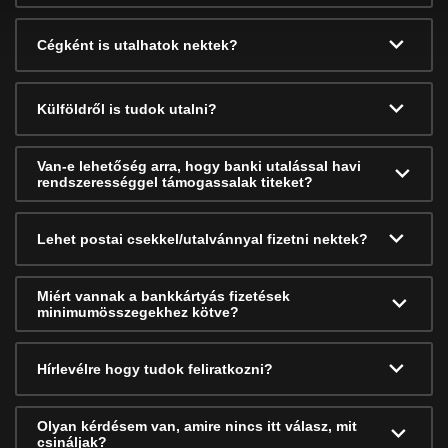
Cégként is utalhatok nektek?
Külföldről is tudok utalni?
Van-e lehetőség arra, hogy banki utalással havi
rendszerességgel támogassalak titeket?
Lehet postai csekkel/utalvánnyal fizetni nektek?
Miért vannak a bankkártyás fizetések
minimumösszegekhez kötve?
Hírlevélre hogy tudok feliratkozni?
Olyan kérdésem van, amire nincs itt válasz, mit
csináljak?