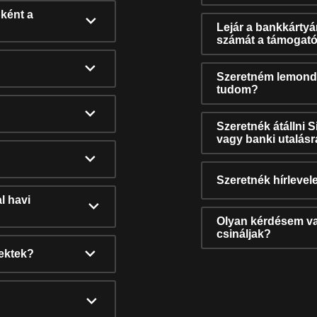
ként a
Lejár a bankkárty
számát a támogató
Szeretném lemonda
tudom?
Szeretnék átállni 
vagy banki utalás
Szeretnék hírlevele
l havi
Olyan kérdésem van
csináljak?
nektek?