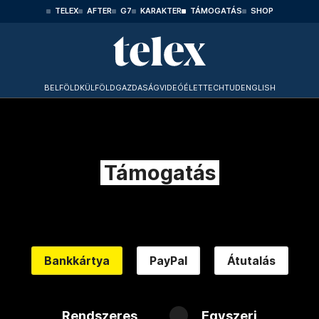
TELEX
AFTER
G7
KARAKTER
TÁMOGATÁS
SHOP
BELFÖLD
KÜLFÖLD
GAZDASÁG
VIDEÓ
ÉLET
TECHTUD
ENGLISH
Támogatás
Bankkártya
PayPal
Átutalás
Rendszeres
Egyszeri