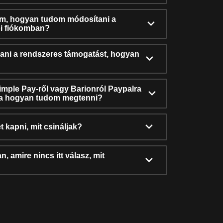
ám, hogyan tudom módosítani a
i fiókomban?
ni a rendszeres támogatást, hogyan
Simple Pay-ről vagy Barionról Paypalra
ra hogyan tudom megtenni?
t kapni, mit csináljak?
, amire nincs itt válasz, mit