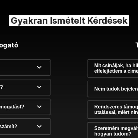
Gyakran Ismételt Kérdések
ogató
Mit csináljak, ha h
elfelejtettem a cím
k?
Nem tudok bejelent
támogatást?
Rendszeres támog
utalással, miért n
számít?
Szeretném megvált
hogyan tudom?