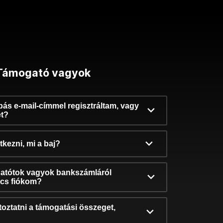
Támogató vagyok
ibás e-mail-címmel regisztráltam, vagy
et?
kezni, mi a baj?
atótok vagyok bankszámláról
incs fiókom?
oztatni a támogatási összeget,