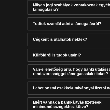
Milyen jogi szabályok vonatkoznak egyéb
támogatásra?
Tudtok számlát adni a támogatásról?
Cégként is utalhatok nektek?
Külföldről is tudok utalni?
Van-e lehetőség arra, hogy banki utalássa
rendszerességgel támogassalak titeket?
Lehet postai csekkel/utalvánnyal fizetni 
Miért vannak a bankkártyás fizetések
minimumösszegekhez kötve?