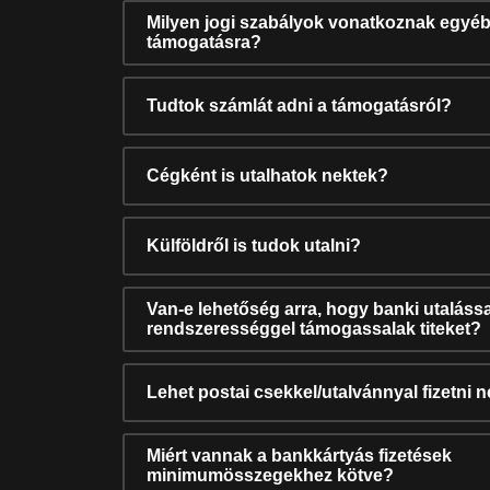
Milyen jogi szabályok vonatkoznak egyéb
támogatásra?
Tudtok számlát adni a támogatásról?
Cégként is utalhatok nektek?
Külföldről is tudok utalni?
Van-e lehetőség arra, hogy banki utalássa
rendszerességgel támogassalak titeket?
Lehet postai csekkel/utalvánnyal fizetni 
Miért vannak a bankkártyás fizetések
minimumösszegekhez kötve?