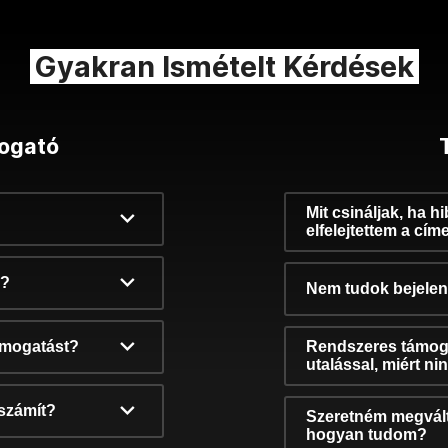
Gyakran Ismételt Kérdések
ogató
Mit csináljak, ha h
elfelejtettem a cím
k?
Nem tudok bejelent
támogatást?
Rendszeres támog
utalással, miért n
számít?
Szeretném megvált
hogyan tudom?