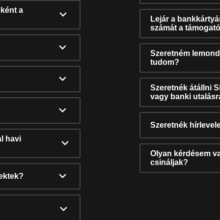
ként a
Lejár a bankkárty
számát a támogató
Szeretném lemonda
tudom?
Szeretnék átállni 
vagy banki utalás
Szeretnék hírlevele
l havi
Olyan kérdésem van
csináljak?
nektek?