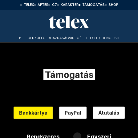
TELEX
AFTER
G7
KARAKTER
TÁMOGATÁS
SHOP
BELFÖLD
KÜLFÖLD
GAZDASÁG
VIDEÓ
ÉLET
TECHTUD
ENGLISH
Támogatás
Bankkártya
PayPal
Átutalás
Rendszeres
Egyszeri