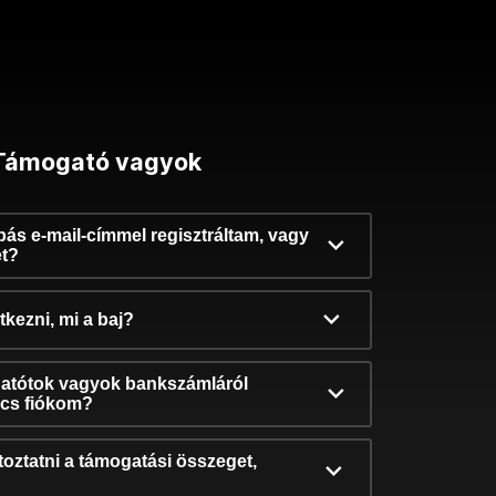
Támogató vagyok
ibás e-mail-címmel regisztráltam, vagy
et?
kezni, mi a baj?
atótok vagyok bankszámláról
incs fiókom?
oztatni a támogatási összeget,