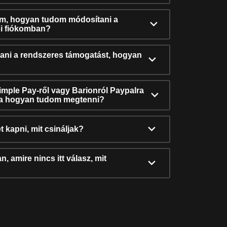
ám, hogyan tudom módosítani a
i fiókomban?
ni a rendszeres támogatást, hogyan
Simple Pay-ről vagy Barionról Paypalra
ra hogyan tudom megtenni?
t kapni, mit csináljak?
, amire nincs itt válasz, mit