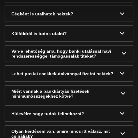
Cégként is utalhatok nektek?
Külföldről is tudok utalni?
Van-e lehetőség arra, hogy banki utalással havi
rendszerességgel támogassalak titeket?
Lehet postai csekkel/utalvánnyal fizetni nektek?
Miért vannak a bankkártyás fizetések
minimumösszegekhez kötve?
Hírlevélre hogy tudok feliratkozni?
Olyan kérdésem van, amire nincs itt válasz, mit
csináljak?