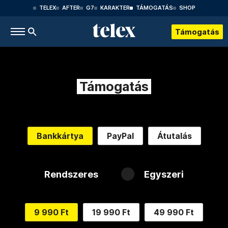
TELEX
AFTER
G7
KARAKTER
TÁMOGATÁS
SHOP
Támogatás
Támogatás
Bankkártya
PayPal
Átutalás
Rendszeres
Egyszeri
9 990 Ft
19 990 Ft
49 990 Ft