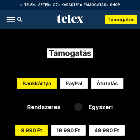
TELEX
AFTER
G7
KARAKTER
TÁMOGATÁS
SHOP
Támogatás
Támogatás
Bankkártya
PayPal
Átutalás
Rendszeres
Egyszeri
9 990 Ft
19 990 Ft
49 990 Ft