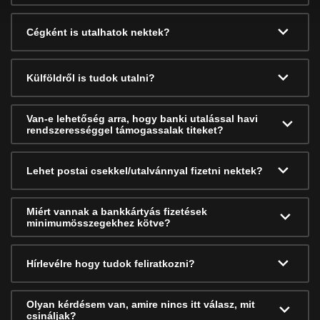
Cégként is utalhatok nektek?
Külföldről is tudok utalni?
Van-e lehetőség arra, hogy banki utalással havi
rendszerességgel támogassalak titeket?
Lehet postai csekkel/utalvánnyal fizetni nektek?
Miért vannak a bankkártyás fizetések
minimumösszegekhez kötve?
Hírlevélre hogy tudok feliratkozni?
Olyan kérdésem van, amire nincs itt válasz, mit
csináljak?