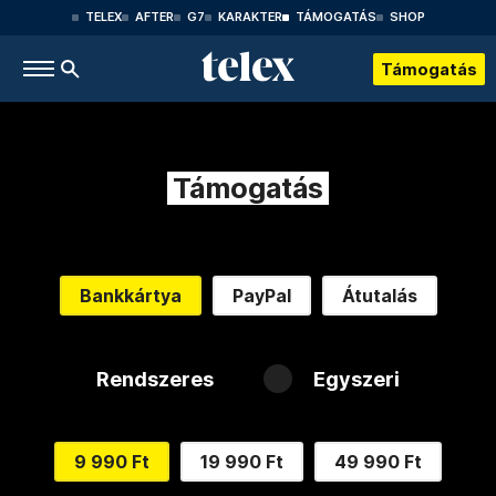
TELEX
AFTER
G7
KARAKTER
TÁMOGATÁS
SHOP
Támogatás
Támogatás
Bankkártya
PayPal
Átutalás
Rendszeres
Egyszeri
9 990 Ft
19 990 Ft
49 990 Ft