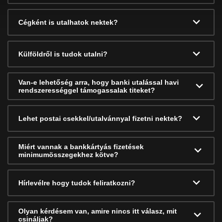
Cégként is utalhatok nektek?
Külföldről is tudok utalni?
Van-e lehetőség arra, hogy banki utalással havi
rendszerességgel támogassalak titeket?
Lehet postai csekkel/utalvánnyal fizetni nektek?
Miért vannak a bankkártyás fizetések
minimumösszegekhez kötve?
Hírlevélre hogy tudok feliratkozni?
Olyan kérdésem van, amire nincs itt válasz, mit
csináljak?