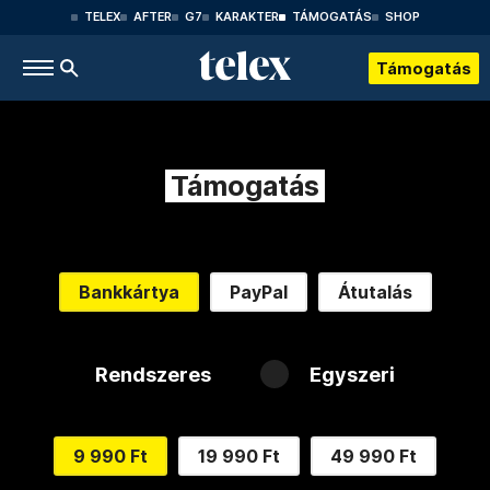
TELEX
AFTER
G7
KARAKTER
TÁMOGATÁS
SHOP
Támogatás
Támogatás
Bankkártya
PayPal
Átutalás
Rendszeres
Egyszeri
9 990 Ft
19 990 Ft
49 990 Ft