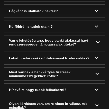
Cégként is utalhatok nektek?
Külföldről is tudok utalni?
Van-e lehetőség arra, hogy banki utalással havi
rendszerességgel támogassalak titeket?
Lehet postai csekkel/utalvánnyal fizetni nektek?
Miért vannak a bankkártyás fizetések
minimumösszegekhez kötve?
Hírlevélre hogy tudok feliratkozni?
Olyan kérdésem van, amire nincs itt válasz, mit
csináljak?