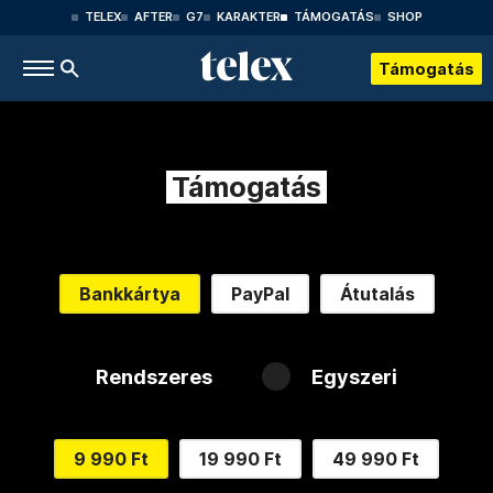
TELEX
AFTER
G7
KARAKTER
TÁMOGATÁS
SHOP
Támogatás
Támogatás
Bankkártya
PayPal
Átutalás
Rendszeres
Egyszeri
9 990 Ft
19 990 Ft
49 990 Ft