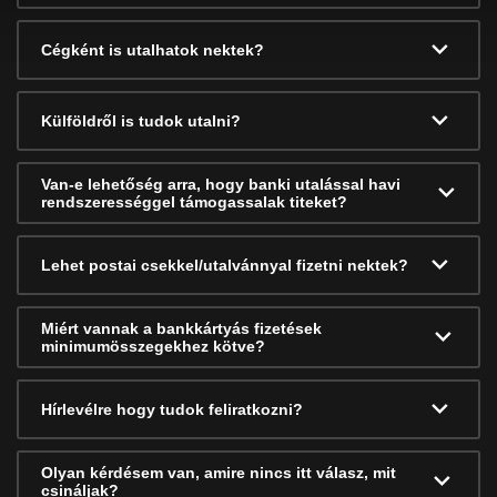
Cégként is utalhatok nektek?
Külföldről is tudok utalni?
Van-e lehetőség arra, hogy banki utalással havi
rendszerességgel támogassalak titeket?
Lehet postai csekkel/utalvánnyal fizetni nektek?
Miért vannak a bankkártyás fizetések
minimumösszegekhez kötve?
Hírlevélre hogy tudok feliratkozni?
Olyan kérdésem van, amire nincs itt válasz, mit
csináljak?