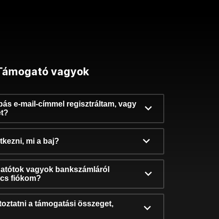
Támogató vagyok
ibás e-mail-címmel regisztráltam, vagy
et?
kezni, mi a baj?
atótok vagyok bankszámláról
incs fiókom?
oztatni a támogatási összeget,