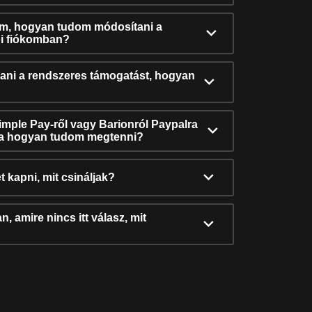
ám, hogyan tudom módosítani a
i fiókomban?
ni a rendszeres támogatást, hogyan
Simple Pay-ről vagy Barionról Paypalra
ra hogyan tudom megtenni?
t kapni, mit csináljak?
, amire nincs itt válasz, mit