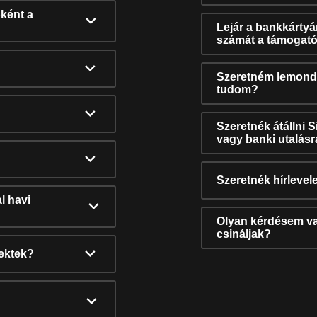
ként a
Lejár a bankkárty
számát a támogató
Szeretném lemonda
tudom?
Szeretnék átállni 
vagy banki utalás
Szeretnék hírlevele
l havi
Olyan kérdésem van
csináljak?
nektek?