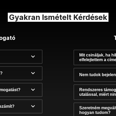
Gyakran Ismételt Kérdések
ogató
Mit csináljak, ha h
elfelejtettem a cím
k?
Nem tudok bejelent
támogatást?
Rendszeres támog
utalással, miért n
számít?
Szeretném megvált
hogyan tudom?