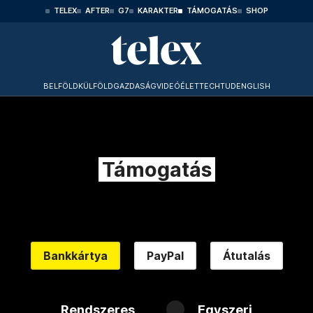
TELEX
AFTER
G7
KARAKTER
TÁMOGATÁS
SHOP
BELFÖLD
KÜLFÖLD
GAZDASÁG
VIDEÓ
ÉLET
TECHTUD
ENGLISH
Támogatás
Bankkártya
PayPal
Átutalás
Rendszeres
Egyszeri