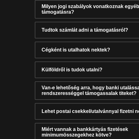
Milyen jogi szabályok vonatkoznak egyéb
támogatásra?
Tudtok számlát adni a támogatásról?
Cégként is utalhatok nektek?
Külföldről is tudok utalni?
Van-e lehetőség arra, hogy banki utalássa
rendszerességgel támogassalak titeket?
Lehet postai csekkel/utalvánnyal fizetni 
Miért vannak a bankkártyás fizetések
minimumösszegekhez kötve?