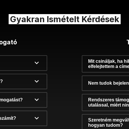
Gyakran Ismételt Kérdések
ogató
Mit csináljak, ha h
elfelejtettem a cím
k?
Nem tudok bejelent
támogatást?
Rendszeres támog
utalással, miért n
számít?
Szeretném megvált
hogyan tudom?