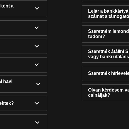
ként a
Lejár a bankkárty
számát a támogató
Szeretném lemonda
tudom?
Szeretnék átállni 
vagy banki utalás
Szeretnék hírlevele
l havi
Olyan kérdésem van
csináljak?
nektek?