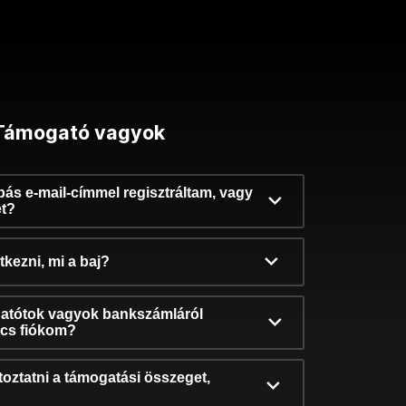
Támogató vagyok
ibás e-mail-címmel regisztráltam, vagy
et?
kezni, mi a baj?
atótok vagyok bankszámláról
incs fiókom?
oztatni a támogatási összeget,