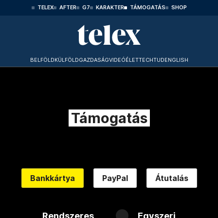
TELEX
AFTER
G7
KARAKTER
TÁMOGATÁS
SHOP
BELFÖLD
KÜLFÖLD
GAZDASÁG
VIDEÓ
ÉLET
TECHTUD
ENGLISH
Támogatás
Bankkártya
PayPal
Átutalás
Rendszeres
Egyszeri