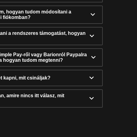
ám, hogyan tudom módosítani a
i fiókomban?
ni a rendszeres támogatást, hogyan
Simple Pay-ről vagy Barionról Paypalra
ra hogyan tudom megtenni?
t kapni, mit csináljak?
, amire nincs itt válasz, mit