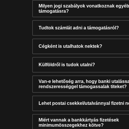
Milyen jogi szabályok vonatkoznak egyéb
támogatásra?
Tudtok számlát adni a támogatásról?
Cégként is utalhatok nektek?
Külföldről is tudok utalni?
Van-e lehetőség arra, hogy banki utalássa
rendszerességgel támogassalak titeket?
Lehet postai csekkel/utalvánnyal fizetni 
Miért vannak a bankkártyás fizetések
minimumösszegekhez kötve?