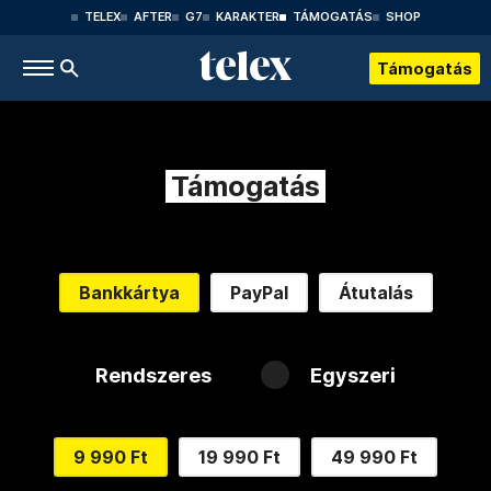
TELEX
AFTER
G7
KARAKTER
TÁMOGATÁS
SHOP
Támogatás
Támogatás
Bankkártya
PayPal
Átutalás
Rendszeres
Egyszeri
9 990 Ft
19 990 Ft
49 990 Ft