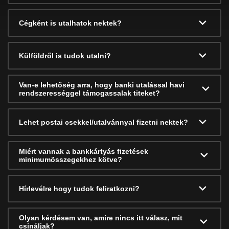
Cégként is utalhatok nektek?
Külföldről is tudok utalni?
Van-e lehetőség arra, hogy banki utalással havi
rendszerességgel támogassalak titeket?
Lehet postai csekkel/utalvánnyal fizetni nektek?
Miért vannak a bankkártyás fizetések
minimumösszegekhez kötve?
Hírlevélre hogy tudok feliratkozni?
Olyan kérdésem van, amire nincs itt válasz, mit
csináljak?