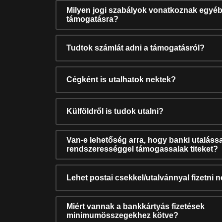
Milyen jogi szabályok vonatkoznak egyéb
támogatásra?
Tudtok számlát adni a támogatásról?
Cégként is utalhatok nektek?
Külföldről is tudok utalni?
Van-e lehetőség arra, hogy banki utalássa
rendszerességgel támogassalak titeket?
Lehet postai csekkel/utalvánnyal fizetni 
Miért vannak a bankkártyás fizetések
minimumösszegekhez kötve?