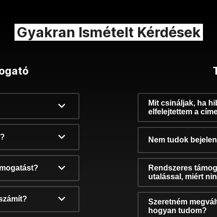
Gyakran Ismételt Kérdések
ogató
Mit csináljak, ha h
elfelejtettem a cím
k?
Nem tudok bejelent
támogatást?
Rendszeres támog
utalással, miért n
számít?
Szeretném megvált
hogyan tudom?