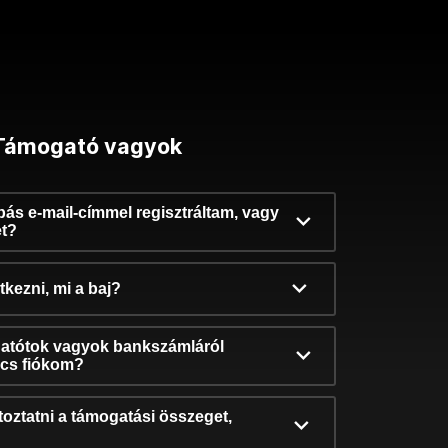
Támogató vagyok
ibás e-mail-címmel regisztráltam, vagy
et?
kezni, mi a baj?
atótok vagyok bankszámláról
incs fiókom?
oztatni a támogatási összeget,