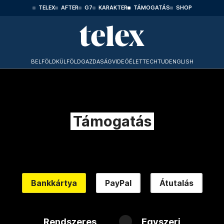
TELEX
AFTER
G7
KARAKTER
TÁMOGATÁS
SHOP
BELFÖLD
KÜLFÖLD
GAZDASÁG
VIDEÓ
ÉLET
TECHTUD
ENGLISH
Támogatás
Bankkártya
PayPal
Átutalás
Rendszeres
Egyszeri