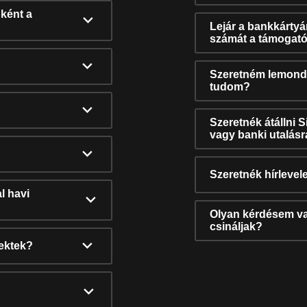
ként a
Lejár a bankkárty
számát a támogató
Szeretném lemonda
tudom?
Szeretnék átállni 
vagy banki utalás
Szeretnék hírlevele
l havi
Olyan kérdésem van
csináljak?
nektek?