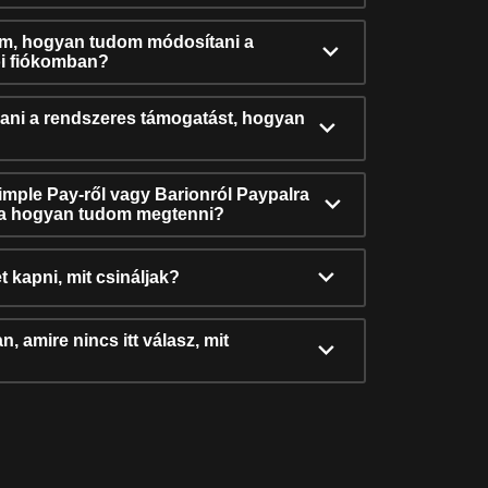
ám, hogyan tudom módosítani a
i fiókomban?
ni a rendszeres támogatást, hogyan
Simple Pay-ről vagy Barionról Paypalra
ra hogyan tudom megtenni?
t kapni, mit csináljak?
, amire nincs itt válasz, mit