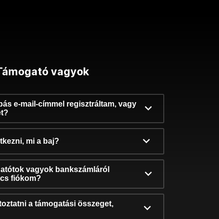
Támogató vagyok
ibás e-mail-címmel regisztráltam, vagy
et?
kezni, mi a baj?
atótok vagyok bankszámláról
incs fiókom?
oztatni a támogatási összeget,