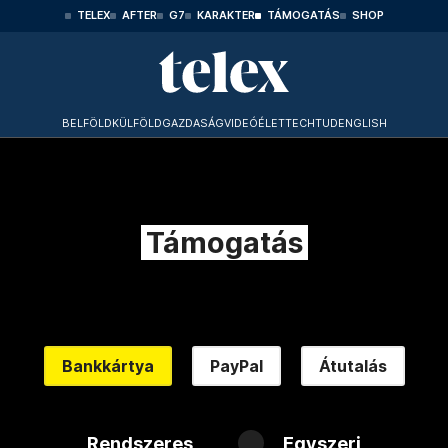
TELEX
AFTER
G7
KARAKTER
TÁMOGATÁS
SHOP
BELFÖLD
KÜLFÖLD
GAZDASÁG
VIDEÓ
ÉLET
TECHTUD
ENGLISH
Támogatás
Bankkártya
PayPal
Átutalás
Rendszeres
Egyszeri