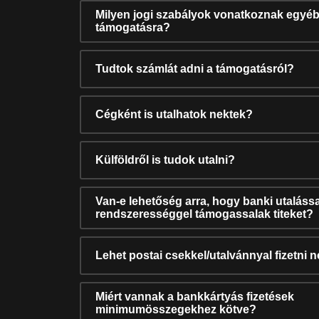
Milyen jogi szabályok vonatkoznak egyéb
támogatásra?
Tudtok számlát adni a támogatásról?
Cégként is utalhatok nektek?
Külföldről is tudok utalni?
Van-e lehetőség arra, hogy banki utalássa
rendszerességgel támogassalak titeket?
Lehet postai csekkel/utalvánnyal fizetni 
Miért vannak a bankkártyás fizetések
minimumösszegekhez kötve?