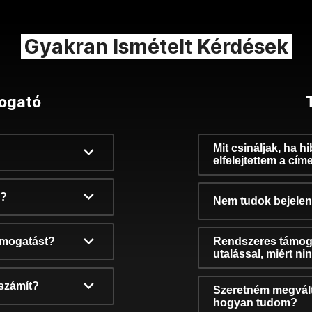
Gyakran Ismételt Kérdések
ogató
Mit csináljak, ha h
elfelejtettem a cím
k?
Nem tudok bejelent
támogatást?
Rendszeres támog
utalással, miért n
számít?
Szeretném megvált
hogyan tudom?