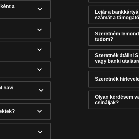
ként a
Lejár a bankkárty
számát a támogató
Szeretném lemonda
tudom?
Szeretnék átállni 
vagy banki utalás
Szeretnék hírlevele
l havi
Olyan kérdésem van
csináljak?
nektek?