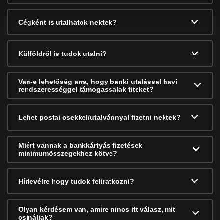
Cégként is utalhatok nektek?
Külföldről is tudok utalni?
Van-e lehetőség arra, hogy banki utalással havi
rendszerességgel támogassalak titeket?
Lehet postai csekkel/utalvánnyal fizetni nektek?
Miért vannak a bankkártyás fizetések
minimumösszegekhez kötve?
Hírlevélre hogy tudok feliratkozni?
Olyan kérdésem van, amire nincs itt válasz, mit
csináljak?