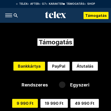
TELEX
AFTER
G7
KARAKTER
TÁMOGATÁS
SHOP
Támogatás
Támogatás
Bankkártya
PayPal
Átutalás
Rendszeres
Egyszeri
9 990 Ft
19 990 Ft
49 990 Ft