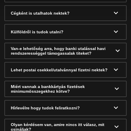
Cégként is utalhatok nektek?
Külföldről is tudok utalni?
Van-e lehetőség arra, hogy banki utalással havi
rendszerességgel támogassalak titeket?
Lehet postai csekkel/utalvánnyal fizetni nektek?
Miért vannak a bankkártyás fizetések
minimumösszegekhez kötve?
Hírlevélre hogy tudok feliratkozni?
Olyan kérdésem van, amire nincs itt válasz, mit
csináljak?