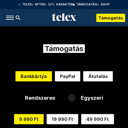
TELEX
AFTER
G7
KARAKTER
TÁMOGATÁS
SHOP
Támogatás
Támogatás
Bankkártya
PayPal
Átutalás
Rendszeres
Egyszeri
9 990 Ft
19 990 Ft
49 990 Ft