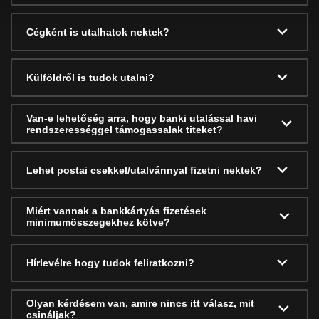
Cégként is utalhatok nektek?
Külföldről is tudok utalni?
Van-e lehetőség arra, hogy banki utalással havi
rendszerességgel támogassalak titeket?
Lehet postai csekkel/utalvánnyal fizetni nektek?
Miért vannak a bankkártyás fizetések
minimumösszegekhez kötve?
Hírlevélre hogy tudok feliratkozni?
Olyan kérdésem van, amire nincs itt válasz, mit
csináljak?