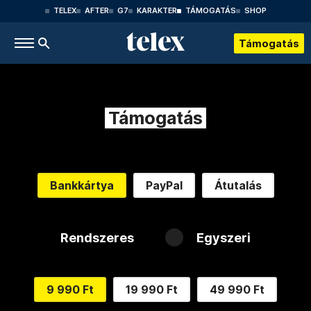
TELEX
AFTER
G7
KARAKTER
TÁMOGATÁS
SHOP
Támogatás
Támogatás
Bankkártya
PayPal
Átutalás
Rendszeres
Egyszeri
9 990 Ft
19 990 Ft
49 990 Ft