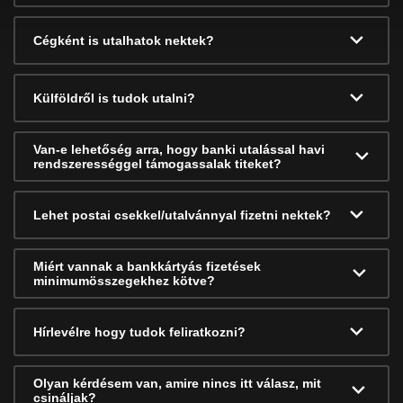
Cégként is utalhatok nektek?
Külföldről is tudok utalni?
Van-e lehetőség arra, hogy banki utalással havi
rendszerességgel támogassalak titeket?
Lehet postai csekkel/utalvánnyal fizetni nektek?
Miért vannak a bankkártyás fizetések
minimumösszegekhez kötve?
Hírlevélre hogy tudok feliratkozni?
Olyan kérdésem van, amire nincs itt válasz, mit
csináljak?