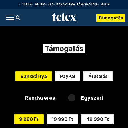
TELEX
AFTER
G7
KARAKTER
TÁMOGATÁS
SHOP
Támogatás
Támogatás
Bankkártya
PayPal
Átutalás
Rendszeres
Egyszeri
9 990 Ft
19 990 Ft
49 990 Ft