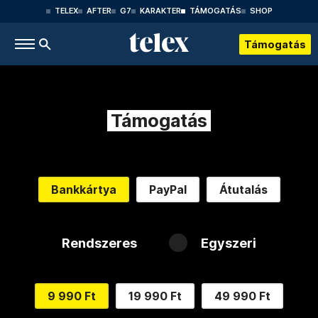
TELEX
AFTER
G7
KARAKTER
TÁMOGATÁS
SHOP
Támogatás
Támogatás
Bankkártya
PayPal
Átutalás
Rendszeres
Egyszeri
9 990 Ft
19 990 Ft
49 990 Ft