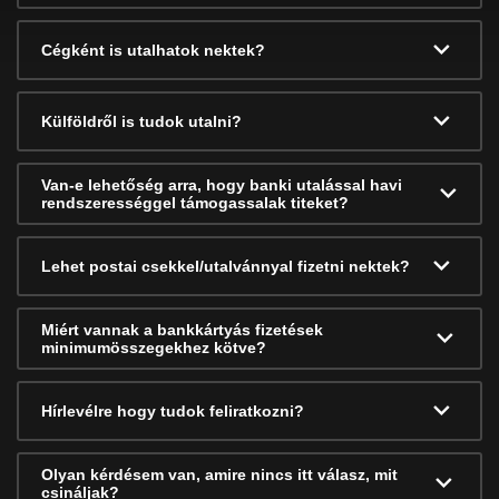
Cégként is utalhatok nektek?
Külföldről is tudok utalni?
Van-e lehetőség arra, hogy banki utalással havi
rendszerességgel támogassalak titeket?
Lehet postai csekkel/utalvánnyal fizetni nektek?
Miért vannak a bankkártyás fizetések
minimumösszegekhez kötve?
Hírlevélre hogy tudok feliratkozni?
Olyan kérdésem van, amire nincs itt válasz, mit
csináljak?