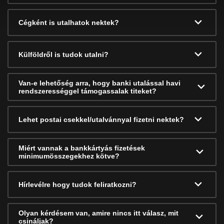
Cégként is utalhatok nektek?
Külföldről is tudok utalni?
Van-e lehetőség arra, hogy banki utalással havi
rendszerességgel támogassalak titeket?
Lehet postai csekkel/utalvánnyal fizetni nektek?
Miért vannak a bankkártyás fizetések
minimumösszegekhez kötve?
Hírlevélre hogy tudok feliratkozni?
Olyan kérdésem van, amire nincs itt válasz, mit
csináljak?