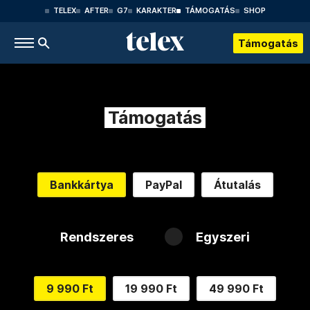
TELEX
AFTER
G7
KARAKTER
TÁMOGATÁS
SHOP
Támogatás
Támogatás
Bankkártya
PayPal
Átutalás
Rendszeres
Egyszeri
9 990 Ft
19 990 Ft
49 990 Ft