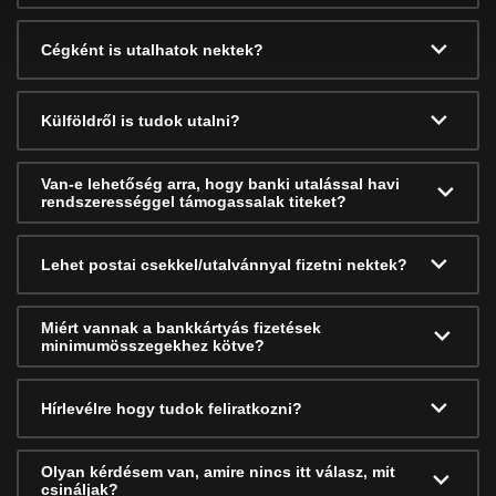
Cégként is utalhatok nektek?
Külföldről is tudok utalni?
Van-e lehetőség arra, hogy banki utalással havi
rendszerességgel támogassalak titeket?
Lehet postai csekkel/utalvánnyal fizetni nektek?
Miért vannak a bankkártyás fizetések
minimumösszegekhez kötve?
Hírlevélre hogy tudok feliratkozni?
Olyan kérdésem van, amire nincs itt válasz, mit
csináljak?