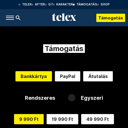
TELEX
AFTER
G7
KARAKTER
TÁMOGATÁS
SHOP
Támogatás
Támogatás
Bankkártya
PayPal
Átutalás
Rendszeres
Egyszeri
9 990 Ft
19 990 Ft
49 990 Ft