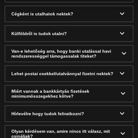
Cégként is utalhatok nektek?
Külföldről is tudok utalni?
Van-e lehetőség arra, hogy banki utalással havi
rendszerességgel támogassalak titeket?
Lehet postai csekkel/utalvánnyal fizetni nektek?
Miért vannak a bankkártyás fizetések
minimumösszegekhez kötve?
Hírlevélre hogy tudok feliratkozni?
Olyan kérdésem van, amire nincs itt válasz, mit
csináljak?