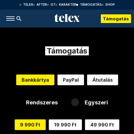
TELEX
AFTER
G7
KARAKTER
TÁMOGATÁS
SHOP
Támogatás
Támogatás
Bankkártya
PayPal
Átutalás
Rendszeres
Egyszeri
9 990 Ft
19 990 Ft
49 990 Ft