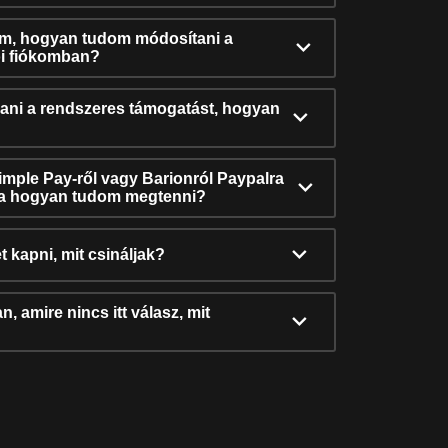
ám, hogyan tudom módosítani a
i fiókomban?
ni a rendszeres támogatást, hogyan
Simple Pay-ről vagy Barionról Paypalra
ra hogyan tudom megtenni?
t kapni, mit csináljak?
, amire nincs itt válasz, mit