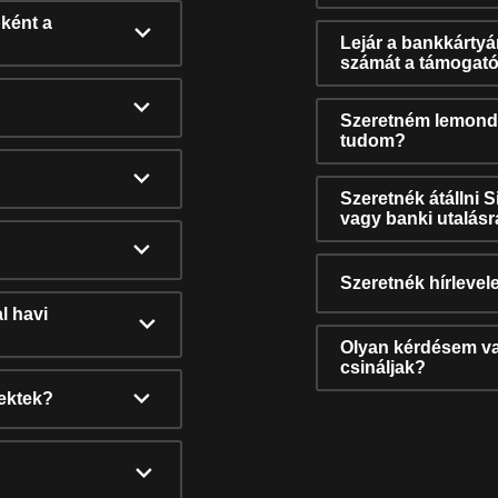
ként a
Lejár a bankkárty
számát a támogató
Szeretném lemonda
tudom?
Szeretnék átállni 
vagy banki utalás
Szeretnék hírlevele
l havi
Olyan kérdésem van
csináljak?
nektek?