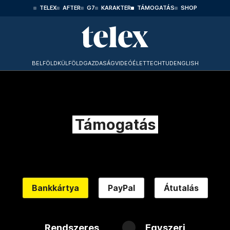
TELEX
AFTER
G7
KARAKTER
TÁMOGATÁS
SHOP
BELFÖLD
KÜLFÖLD
GAZDASÁG
VIDEÓ
ÉLET
TECHTUD
ENGLISH
Támogatás
Bankkártya
PayPal
Átutalás
Rendszeres
Egyszeri