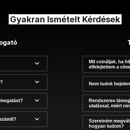
Gyakran Ismételt Kérdések
ogató
Mit csináljak, ha h
elfelejtettem a cím
k?
Nem tudok bejelent
támogatást?
Rendszeres támog
utalással, miért n
számít?
Szeretném megvált
hogyan tudom?