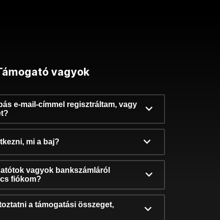
Támogató vagyok
ibás e-mail-címmel regisztráltam, vagy
et?
kezni, mi a baj?
atótok vagyok bankszámláról
incs fiókom?
oztatni a támogatási összeget,