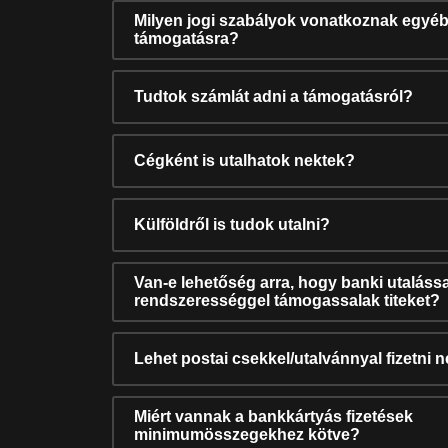
Milyen jogi szabályok vonatkoznak egyéb
támogatásra?
Tudtok számlát adni a támogatásról?
Cégként is utalhatok nektek?
Külföldről is tudok utalni?
Van-e lehetőség arra, hogy banki utalássa
rendszerességgel támogassalak titeket?
Lehet postai csekkel/utalvánnyal fizetni 
Miért vannak a bankkártyás fizetések
minimumösszegekhez kötve?