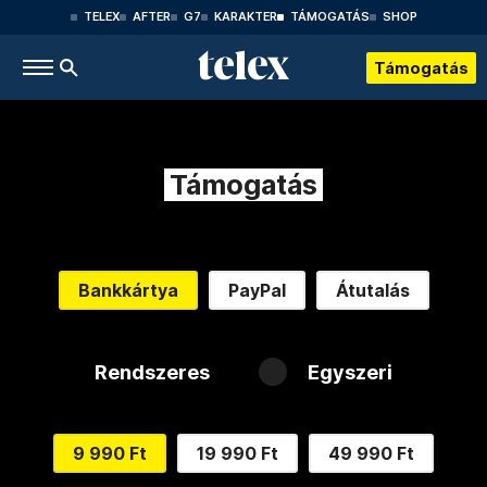
TELEX
AFTER
G7
KARAKTER
TÁMOGATÁS
SHOP
Támogatás
Támogatás
Bankkártya
PayPal
Átutalás
Rendszeres
Egyszeri
9 990 Ft
19 990 Ft
49 990 Ft