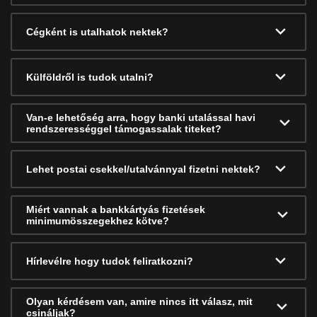
Cégként is utalhatok nektek?
Külföldről is tudok utalni?
Van-e lehetőség arra, hogy banki utalással havi
rendszerességgel támogassalak titeket?
Lehet postai csekkel/utalvánnyal fizetni nektek?
Miért vannak a bankkártyás fizetések
minimumösszegekhez kötve?
Hírlevélre hogy tudok feliratkozni?
Olyan kérdésem van, amire nincs itt válasz, mit
csináljak?