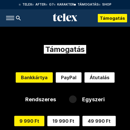
TELEX
AFTER
G7
KARAKTER
TÁMOGATÁS
SHOP
Támogatás
Támogatás
Bankkártya
PayPal
Átutalás
Rendszeres
Egyszeri
9 990 Ft
19 990 Ft
49 990 Ft