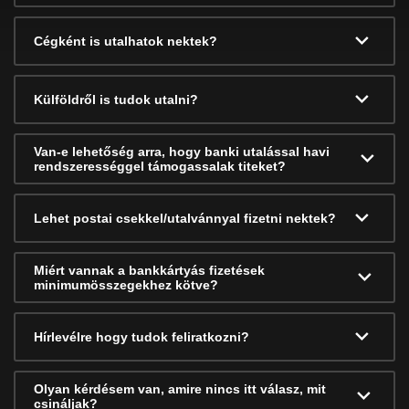
Cégként is utalhatok nektek?
Külföldről is tudok utalni?
Van-e lehetőség arra, hogy banki utalással havi
rendszerességgel támogassalak titeket?
Lehet postai csekkel/utalvánnyal fizetni nektek?
Miért vannak a bankkártyás fizetések
minimumösszegekhez kötve?
Hírlevélre hogy tudok feliratkozni?
Olyan kérdésem van, amire nincs itt válasz, mit
csináljak?