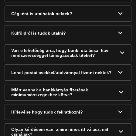
Cégként is utalhatok nektek?
Külföldről is tudok utalni?
Van-e lehetőség arra, hogy banki utalással havi
rendszerességgel támogassalak titeket?
Lehet postai csekkel/utalvánnyal fizetni nektek?
Miért vannak a bankkártyás fizetések
minimumösszegekhez kötve?
Hírlevélre hogy tudok feliratkozni?
Olyan kérdésem van, amire nincs itt válasz, mit
csináljak?