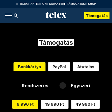
TELEX
AFTER
G7
KARAKTER
TÁMOGATÁS
SHOP
Támogatás
Támogatás
Bankkártya
PayPal
Átutalás
Rendszeres
Egyszeri
9 990 Ft
19 990 Ft
49 990 Ft