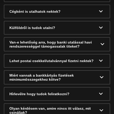
Cégként is utalhatok nektek?
Külföldről is tudok utalni?
Van-e lehetőség arra, hogy banki utalással havi
rendszerességgel támogassalak titeket?
Lehet postai csekkel/utalvánnyal fizetni nektek?
Miért vannak a bankkártyás fizetések
minimumösszegekhez kötve?
Hírlevélre hogy tudok feliratkozni?
Olyan kérdésem van, amire nincs itt válasz, mit
csináljak?