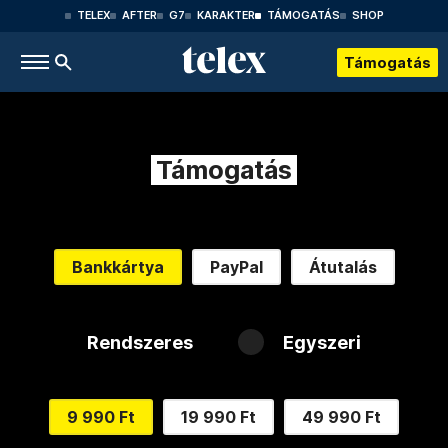
TELEX
AFTER
G7
KARAKTER
TÁMOGATÁS
SHOP
Támogatás
Támogatás
Bankkártya
PayPal
Átutalás
Rendszeres
Egyszeri
9 990 Ft
19 990 Ft
49 990 Ft