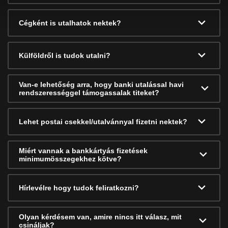
Cégként is utalhatok nektek?
Külföldről is tudok utalni?
Van-e lehetőség arra, hogy banki utalással havi
rendszerességgel támogassalak titeket?
Lehet postai csekkel/utalvánnyal fizetni nektek?
Miért vannak a bankkártyás fizetések
minimumösszegekhez kötve?
Hírlevélre hogy tudok feliratkozni?
Olyan kérdésem van, amire nincs itt válasz, mit
csináljak?