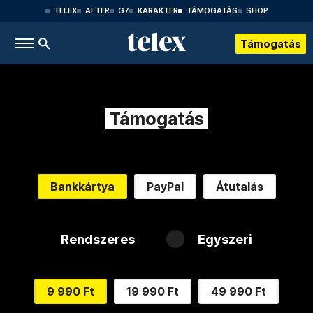
TELEX
AFTER
G7
KARAKTER
TÁMOGATÁS
SHOP
Támogatás
Támogatás
Bankkártya
PayPal
Átutalás
Rendszeres
Egyszeri
9 990 Ft
19 990 Ft
49 990 Ft