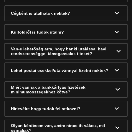
Cégként is utalhatok nektek?
Külföldről is tudok utalni?
Van-e lehetőség arra, hogy banki utalással havi
rendszerességgel támogassalak titeket?
Lehet postai csekkel/utalvánnyal fizetni nektek?
Miért vannak a bankkártyás fizetések
minimumösszegekhez kötve?
Hírlevélre hogy tudok feliratkozni?
Olyan kérdésem van, amire nincs itt válasz, mit
csináljak?