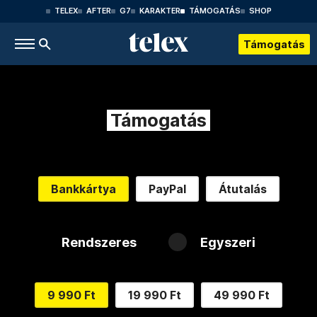
TELEX
AFTER
G7
KARAKTER
TÁMOGATÁS
SHOP
Támogatás
Támogatás
Bankkártya
PayPal
Átutalás
Rendszeres
Egyszeri
9 990 Ft
19 990 Ft
49 990 Ft