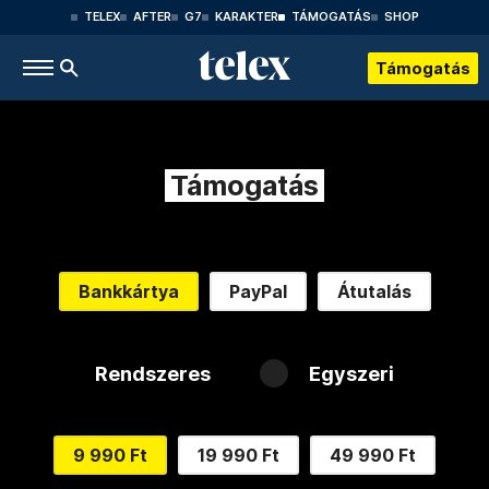
TELEX
AFTER
G7
KARAKTER
TÁMOGATÁS
SHOP
Támogatás
Támogatás
Bankkártya
PayPal
Átutalás
Rendszeres
Egyszeri
9 990 Ft
19 990 Ft
49 990 Ft