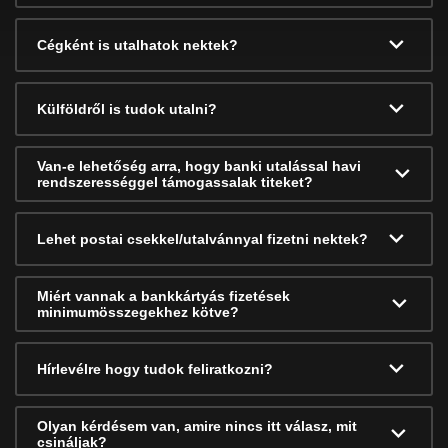
Cégként is utalhatok nektek?
Külföldről is tudok utalni?
Van-e lehetőség arra, hogy banki utalással havi
rendszerességgel támogassalak titeket?
Lehet postai csekkel/utalvánnyal fizetni nektek?
Miért vannak a bankkártyás fizetések
minimumösszegekhez kötve?
Hírlevélre hogy tudok feliratkozni?
Olyan kérdésem van, amire nincs itt válasz, mit
csináljak?