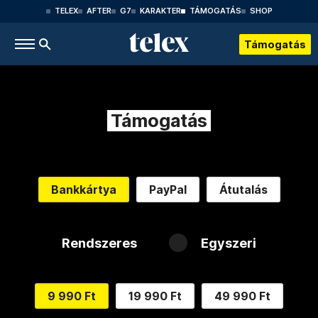
TELEX
AFTER
G7
KARAKTER
TÁMOGATÁS
SHOP
Támogatás
Támogatás
Bankkártya
PayPal
Átutalás
Rendszeres
Egyszeri
9 990 Ft
19 990 Ft
49 990 Ft