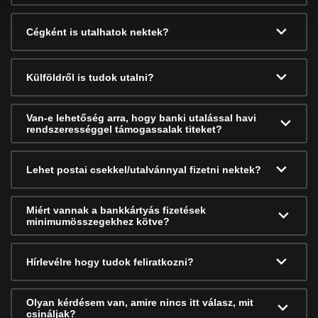
Cégként is utalhatok nektek?
Külföldről is tudok utalni?
Van-e lehetőség arra, hogy banki utalással havi
rendszerességgel támogassalak titeket?
Lehet postai csekkel/utalvánnyal fizetni nektek?
Miért vannak a bankkártyás fizetések
minimumösszegekhez kötve?
Hírlevélre hogy tudok feliratkozni?
Olyan kérdésem van, amire nincs itt válasz, mit
csináljak?