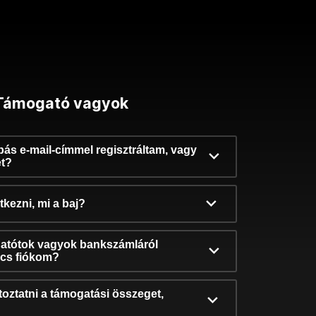
Támogató vagyok
ibás e-mail-címmel regisztráltam, vagy
et?
kezni, mi a baj?
atótok vagyok bankszámláról
incs fiókom?
oztatni a támogatási összeget,