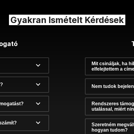
Gyakran Ismételt Kérdések
ogató
Mit csináljak, ha h
elfelejtettem a cím
k?
Nem tudok bejelent
támogatást?
Rendszeres támog
utalással, miért n
számít?
Szeretném megvált
hogyan tudom?