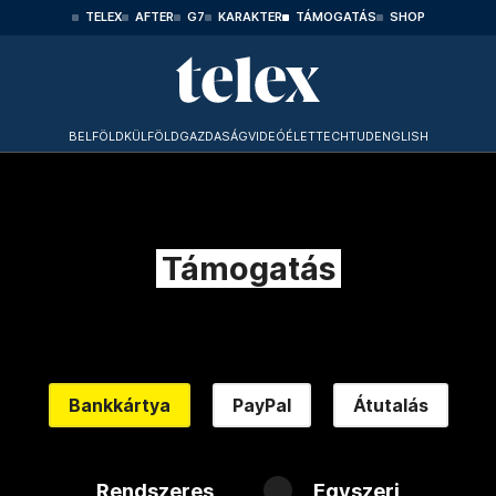
TELEX
AFTER
G7
KARAKTER
TÁMOGATÁS
SHOP
BELFÖLD
KÜLFÖLD
GAZDASÁG
VIDEÓ
ÉLET
TECHTUD
ENGLISH
Támogatás
Bankkártya
PayPal
Átutalás
Rendszeres
Egyszeri