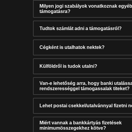
Milyen jogi szabályok vonatkoznak egyéb
támogatásra?
Tudtok számlát adni a támogatásról?
Cégként is utalhatok nektek?
Külföldről is tudok utalni?
Van-e lehetőség arra, hogy banki utalássa
rendszerességgel támogassalak titeket?
Lehet postai csekkel/utalvánnyal fizetni 
Miért vannak a bankkártyás fizetések
minimumösszegekhez kötve?