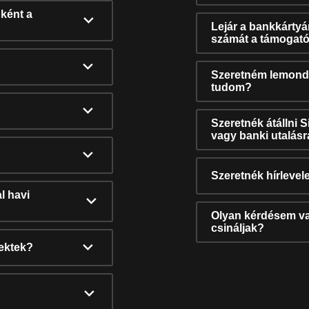
ként a
Lejár a bankkárty
számát a támogató
Szeretném lemonda
tudom?
Szeretnék átállni 
vagy banki utalás
Szeretnék hírlevele
l havi
Olyan kérdésem van
csináljak?
nektek?