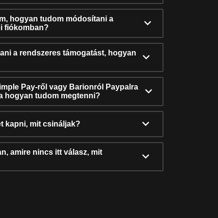
ám, hogyan tudom módosítani a
i fiókomban?
ni a rendszeres támogatást, hogyan
Simple Pay-ről vagy Barionról Paypalra
ra hogyan tudom megtenni?
t kapni, mit csináljak?
, amire nincs itt válasz, mit