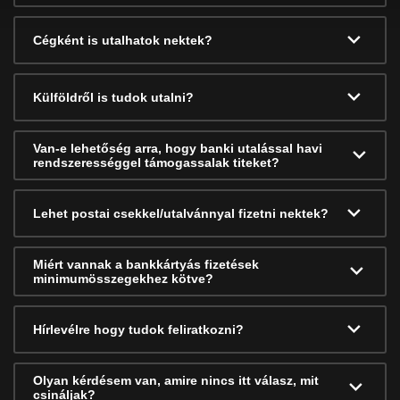
Cégként is utalhatok nektek?
Külföldről is tudok utalni?
Van-e lehetőség arra, hogy banki utalással havi
rendszerességgel támogassalak titeket?
Lehet postai csekkel/utalvánnyal fizetni nektek?
Miért vannak a bankkártyás fizetések
minimumösszegekhez kötve?
Hírlevélre hogy tudok feliratkozni?
Olyan kérdésem van, amire nincs itt válasz, mit
csináljak?