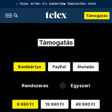
TELEX
AFTER
G7
KARAKTER
TÁMOGATÁS
SHOP
Támogatás
Támogatás
Bankkártya
PayPal
Átutalás
Rendszeres
Egyszeri
9 990 Ft
19 990 Ft
49 990 Ft