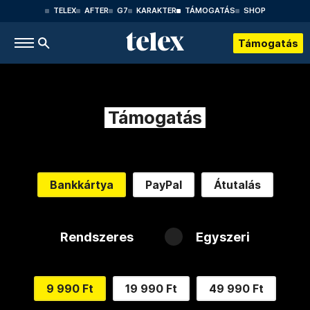
TELEX
AFTER
G7
KARAKTER
TÁMOGATÁS
SHOP
Támogatás
Támogatás
Bankkártya
PayPal
Átutalás
Rendszeres
Egyszeri
9 990 Ft
19 990 Ft
49 990 Ft