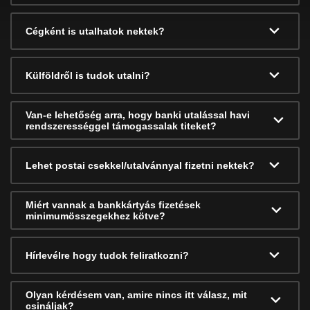
Cégként is utalhatok nektek?
Külföldről is tudok utalni?
Van-e lehetőség arra, hogy banki utalással havi
rendszerességgel támogassalak titeket?
Lehet postai csekkel/utalvánnyal fizetni nektek?
Miért vannak a bankkártyás fizetések
minimumösszegekhez kötve?
Hírlevélre hogy tudok feliratkozni?
Olyan kérdésem van, amire nincs itt válasz, mit
csináljak?