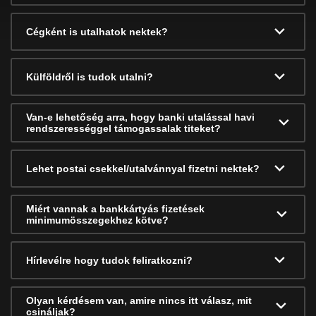
Cégként is utalhatok nektek?
Külföldről is tudok utalni?
Van-e lehetőség arra, hogy banki utalással havi
rendszerességgel támogassalak titeket?
Lehet postai csekkel/utalvánnyal fizetni nektek?
Miért vannak a bankkártyás fizetések
minimumösszegekhez kötve?
Hírlevélre hogy tudok feliratkozni?
Olyan kérdésem van, amire nincs itt válasz, mit
csináljak?