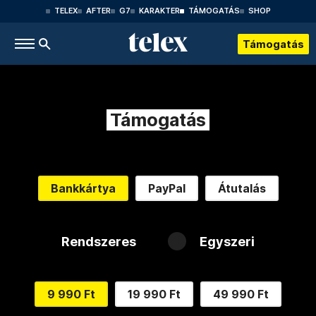
TELEX
AFTER
G7
KARAKTER
TÁMOGATÁS
SHOP
Támogatás
Támogatás
Bankkártya
PayPal
Átutalás
Rendszeres
Egyszeri
9 990 Ft
19 990 Ft
49 990 Ft